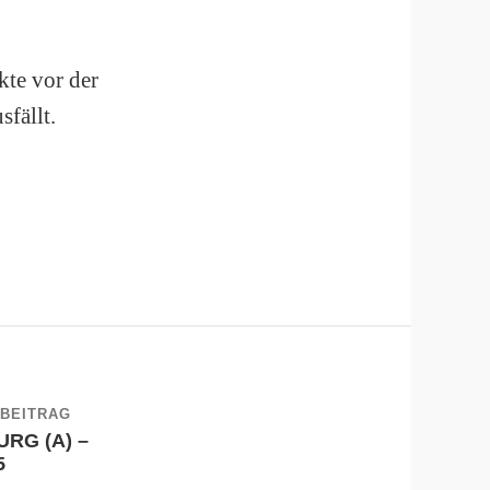
nkte vor der
fällt.
BEITRAG
RG (A) –
5