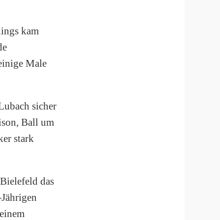
rdings kam
de
einige Male
 Lubach sicher
ison, Ball um
ker stark
Bielefeld das
-Jährigen
 einem